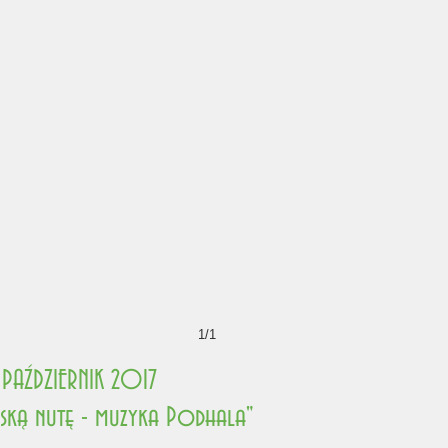
1/1
PAŹDZIERNIK 2017
ską nutę - muzyka Podhala"