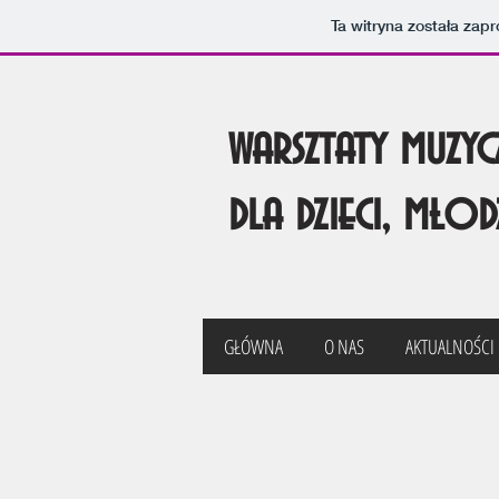
Ta witryna została za
warsztaty muzycz
dla dzieci, mło
GŁÓWNA
O NAS
AKTUALNOŚCI