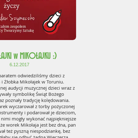
AJKI w MIKOŁAJKU :)
6.12.2017
paratem odwiedziliśmy dzieci z
 i Żłobka Mikołajek w Toruniu.
nej audycji muzycznej dzieci wraz z
ywały symbolikę Świąt Bożego
az poznały tradycję kolędowania.
arek wyczarował z torby pożyczonej
nstrumenty i podarował je dzieciom,
z nimi mogły wykonać najpiękniejsze
 że worek Mikołaja jest bez dna, pan
ał też pyszną niespodziankę, bez
głaby się odbyć żadna Wieczerza