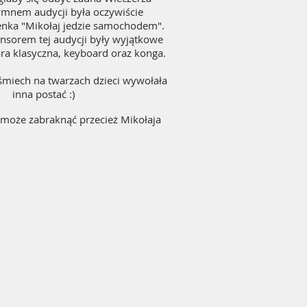
Hymnem audycji była oczywiście
enka "Mikołaj jedzie samochodem".
sorem tej audycji były wyjątkowe
ara klasyczna, keyboard oraz konga.
śmiech na twarzach dzieci wywołała
inna postać :)
 może zabraknąć przecież Mikołaja