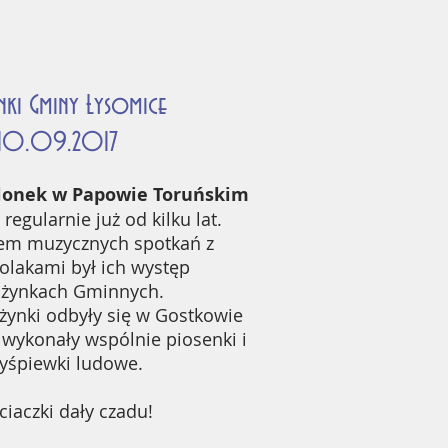
ki Gminy Łysomice
10.09.2017
elonek w Papowie Toruńskim
egularnie już od kilku lat.
em muzycznych spotkań z
olakami był ich występ
żynkach Gminnych.
ynki odbyły się w Gostkowie
 wykonały wspólnie piosenki i
yśpiewki ludowe.
ciaczki dały czadu!