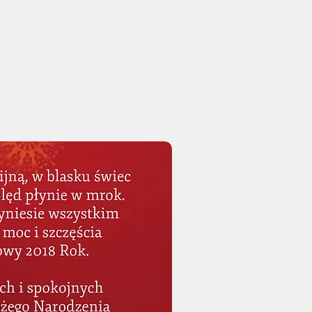
N O Ś C I
ź na bieżąco