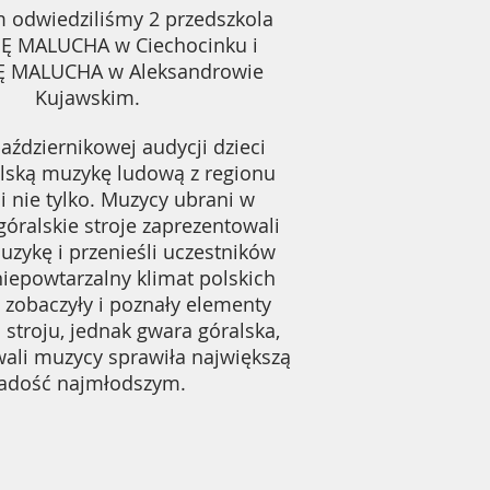
 odwiedziliśmy 2 przedszkola
Ę MALUCHA w Ciechocinku i
 MALUCHA w Aleksandrowie
Kujawskim.
aździernikowej audycji dzieci
lską muzykę ludową z regionu
i nie tylko. Muzycy ubrani w
góralskie stroje zaprezentowali
uzykę i przenieśli uczestników
niepowtarzalny klimat polskich
i zobaczyły i poznały elementy
 stroju, jednak gwara góralska,
ali muzycy sprawiła największą
adość najmłodszym.