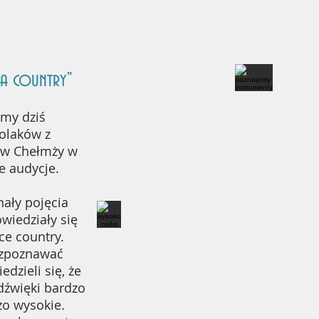
a country"
śmy dziś
olaków z
1 w Chełmży w
e audycje.
nały pojęcia
wiedziały się
ce country.
ozpoznawać
edzieli się, że
dźwięki bardzo
zo wysokie.