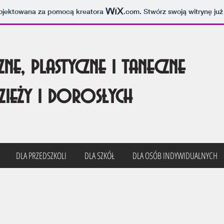
projektowana za pomocą kreatora
.com
. Stwórz swoją witrynę już
ne, plastyczne i taneczne
dzieży i dorosłych
DLA PRZEDSZKOLI
DLA SZKÓŁ
DLA OSÓB INDYWIDUALNYCH