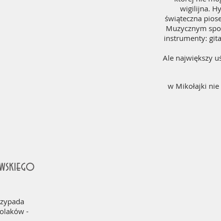
wigilijna. 
świąteczna pios
Muzycznym spon
instrumenty: git
Ale największy u
w Mikołajki nie
awskiego
rzypada
Polaków -