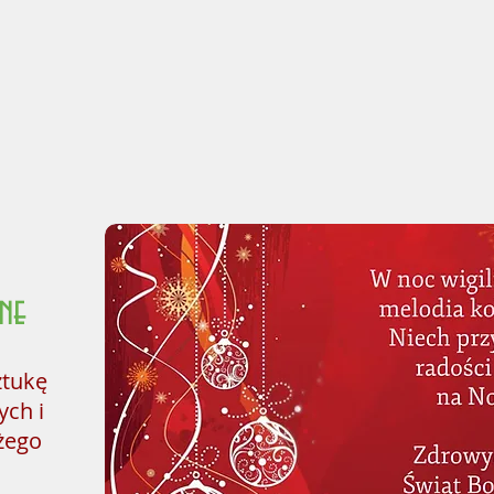
A K T U A L 
bąd
zne
ztukę
ych i
żego