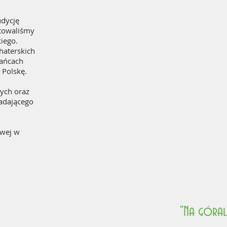
udycję
ntowaliśmy
iego.
haterskich
kańcach
 Polskę.
ych oraz
adającego
owej w
"Na góral