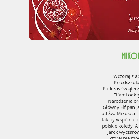
MIKOŁ
Wczoraj z a
Przedszkola
Podczas świątecz
Elfami odkr
Narodzenia or
Główny Elf pan J
od Św. Mikołaja i
tak by wspólnie 
polskie kolędy. A
Jarek wyczarow
której nie mo