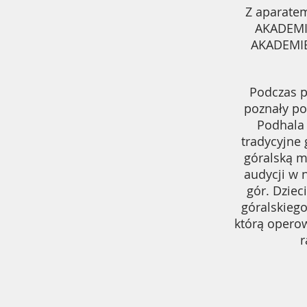
Z aparatem
AKADEMI
AKADEMIĘ
Podczas p
poznały po
Podhala 
tradycyjne 
góralską m
audycji w 
gór. Dziec
góralskiego
którą operow
r