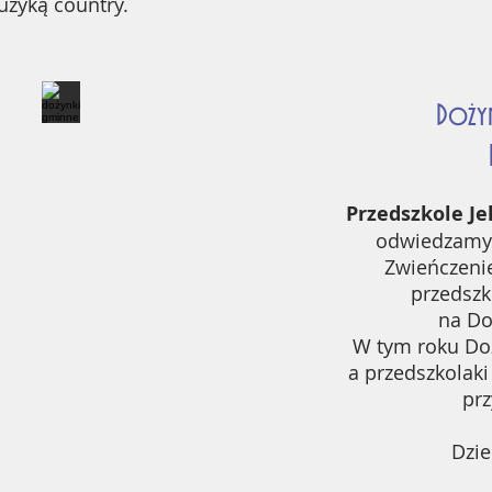
uzyką country.
Dożyn
Przedszkole J
odwiedzamy r
Zwieńczeni
przedszk
na Do
W tym roku Doż
a przedszkolaki
prz
Dzie